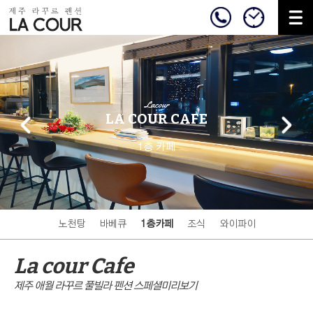
Lacour
LA COUR CAFE
1층 카페
노천탕
바베큐
1층카페
조식
와이파이
La cour Cafe
제주 애월 라꾸르 풀빌라 펜션 스페셜미리보기