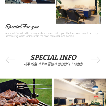
Special For you
we may define a food to be any ubstance which will repair the functional was of the body,
insrease its growith, or maintain the heat, muscular, and nervous
SPECIAL INFO
제주 애월 라꾸르 풀빌라 펜션만의 스페셜함