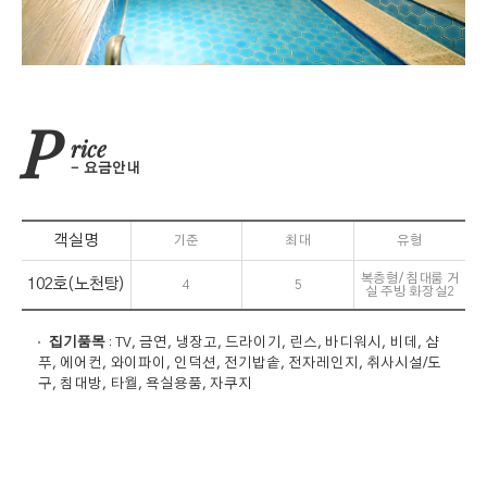
P
rice
요금안내
객실명
기준
최대
유형
복층형/ 침대룸 거
102호(노천탕)
4
5
실 주방 화장실2
집기품목
: TV, 금연, 냉장고, 드라이기, 린스, 바디워시, 비데, 샴
푸, 에어컨, 와이파이, 인덕션, 전기밥솥, 전자레인지, 취사시설/도
구, 침대방, 타월, 욕실용품, 자쿠지