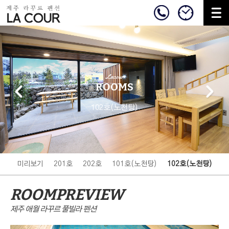
Lacour
ROOMS
102호(노천탕)
미리보기
201호
202호
101호(노천탕)
102호(노천탕)
ROOMPREVIEW
제주 애월 라꾸르 풀빌라 펜션