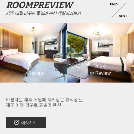
ROOMPREVIEW
PREV
제주 애월 라꾸르 풀빌라 펜션 객실미리보기
NEXT
201호
202호
→
Review
→
Review
아름다운 제주 애월에 자리잡은 휴식공간,
제주 애월 라꾸르 풀빌라 펜션
예약하기